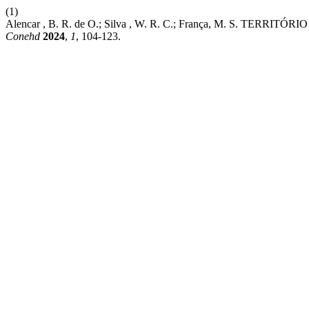
(1)
Alencar , B. R. de O.; Silva , W. R. C.; França, M. S. TE
Conehd
2024
,
1
, 104-123.