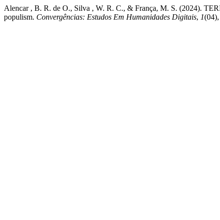
Alencar , B. R. de O., Silva , W. R. C., & França, M. S. 
populism.
Convergências: Estudos Em Humanidades Digitais
,
1
(04)