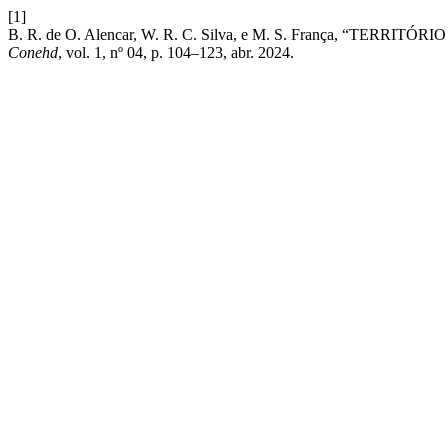
[1]
B. R. de O. Alencar, W. R. C. Silva, e M. S. França, “TE
Conehd
, vol. 1, nº 04, p. 104–123, abr. 2024.