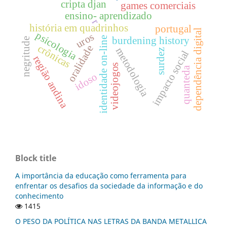
cripta djan
games comerciais
ensino- aprendizado
r
história em quadrinhos
portugal
dependência digital
psicologia
uros
identidade on-line
burdening history
negritude
crônicas
oralidade
metodologia
surdez
impacto social
região andina
videojogos
quanteda
idoso
Block title
A importância da educação como ferramenta para
enfrentar os desafios da sociedade da informação e do
conhecimento
1415
O PESO DA POLÍTICA NAS LETRAS DA BANDA METALLICA