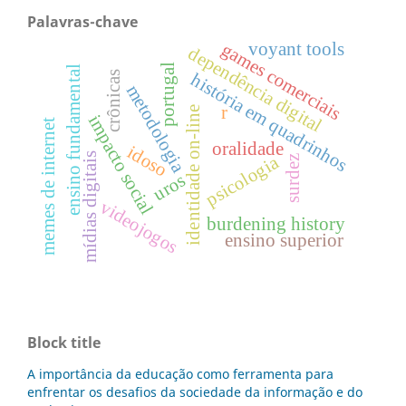
Palavras-chave
voyant tools
games comerciais
dependência digital
portugal
ensino fundamental
crônicas
história em quadrinhos
metodologia
r
identidade on-line
impacto social
memes de internet
oralidade
idoso
mídias digitais
psicologia
surdez
uros
videojogos
burdening history
ensino superior
Block title
A importância da educação como ferramenta para
enfrentar os desafios da sociedade da informação e do