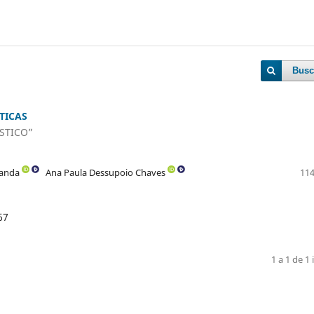
Busc
TICAS
ÁSTICO”
randa
Ana Paula Dessupoio Chaves
114
67
1 a 1 de 1 