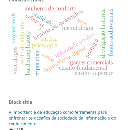
mulheres de conforto
história em quadrinhos
divulgação histórica
fontes audiovisuais
oralidade
crônicas
voyant tools
uros
estilo de vida ativo
metodologia
r
burdening history
identidade on-line
surdez
portugal
psicologia
dependência digital
videojogos
cripta djan
idoso
games comerciais
ensino fundamental
ensino superior
Block title
A importância da educação como ferramenta para
enfrentar os desafios da sociedade da informação e do
conhecimento
1415