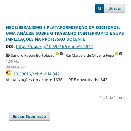
Buscar
NEOLIBERALISMO E PLATAFORMIZAÇÃO DA SOCIEDADE:
UMA ANÁLISE SOBRE O TRABALHO ININTERRUPTO E SUAS
IMPLICAÇÕES NA PROFISSÃO DOCENTE
DOI:
https://doi.org/10.59616/cehd.v1i4.942
Sandro Faccin Bortolazzo
Rai Marcelo de Oliveira Feijó
124-143
2024-04-29
10.59616/cehd.v1i4.942
Visualizações do artigo: 1636
PDF downloads: 843
1 a 1 de 1 itens
Enviar Submissão