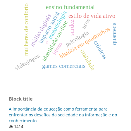
mulheres de conforto
ensino fundamental
metodologia
impacto social
estilo de vida ativo
mídias digitais
uros
surdez
identidade on-line
quanteda
história em quadrinhos
psicologia
r
crônicas
idoso
oralidade
videojogos
games comerciais
Block title
A importância da educação como ferramenta para
enfrentar os desafios da sociedade da informação e do
conhecimento
1414