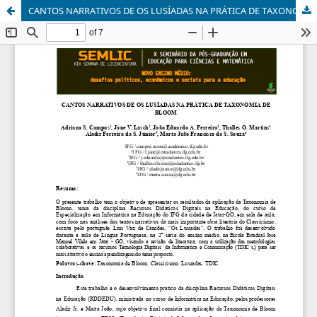
CANTOS NARRATIVOS DE OS LUSÍADAS NA PRÁTICA DE TAXONOMIA DE BLOOM