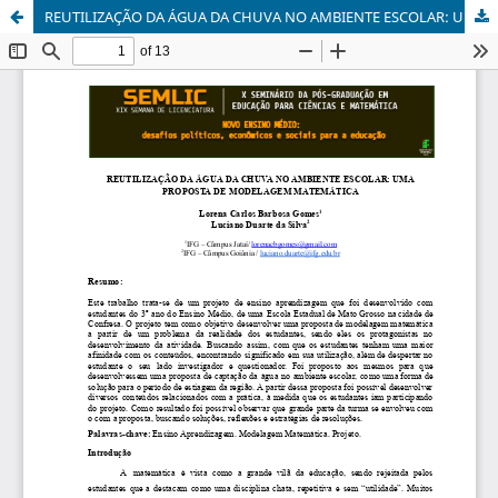
REUTILIZAÇÃO DA ÁGUA DA CHUVA NO AMBIENTE ESCOLAR: UMA PROPOSTA DE MODELAGEM MATEMÁTICA