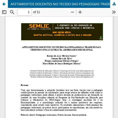
AFETAMENTOS DOCENTES NO TECIDO DAS PEDAGOGIAS TRADICIONAIS: URDINDO COM AS LINHAS DA ABORDAGEM DECOLONIAL