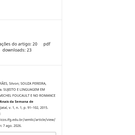
ações do artigo: 20
pdf
downloads: 23
ÃES, Silvon; SOUZA PEREIRA,
ina. SUJEITO E LINGUAGEM EM
, MICHEL FOUCAULT E NO ROMANCE
Anais da Semana de
 Jataí, v. 1, n. 1, p. 91–102, 2015.
:
icos.ifg.edu.br/semlic/article/view/
: 7 ago. 2026.