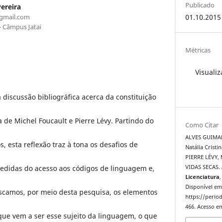
Publicado
Pereira
@gmail.com
01.10.2015
- Câmpus Jatai
Métricas
Visualiz
 discussão bibliográfica acerca da constituição
 de Michel Foucault e Pierre Lévy. Partindo do
Como Citar
ALVES GUIMAR
, esta reflexão traz à tona os desafios de
Natália Crist
PIERRE LÉVY
pedidas do acesso aos códigos de linguagem e,
VIDAS SECAS.
Licenciatura
,
Disponível em
Buscamos, por meio desta pesquisa, os elementos
https://period
466. Acesso em
ue vem a ser esse sujeito da linguagem, o que