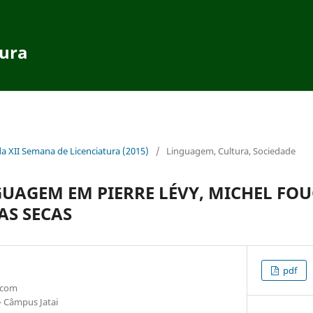
tura
da XII Semana de Licenciatura (2015)
/
Linguagem, Cultura, Sociedade
NGUAGEM EM PIERRE LÉVY, MICHEL FO
AS SECAS
pdf
.com
- Câmpus Jatai