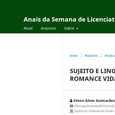
Anais da Semana de Licencia
Atual
Arquivos
Sobre
Início
/
Arquivos
/
Anais 
SUJEITO E LI
ROMANCE VID
Silvon Alves Guimarães
silvonguimaraes@hotmail
Instituto Federal de Goiás 