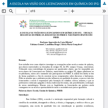
A ESCOLA NA VISÃO DOS LICENCIANDOS EM QUÍMICA DO IFG - URUAÇU: BOLSISTAS DO PIBID, EX-BOLSISTAS DO PIBID E NÃO PARTICIPANTES DO PIBID.