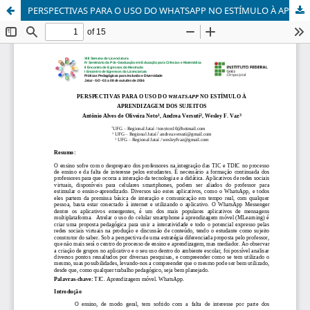
PERSPECTIVAS PARA O USO DO WHATSAPP NO ESTÍMULO À APRENDIZAGEM DOS SUJEITOS