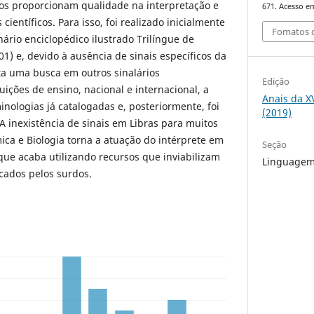
iados proporcionam qualidade na interpretação e
671. Acesso em
ientíficos. Para isso, foi realizado inicialmente
Fomatos d
rio enciclopédico ilustrado Trilíngue de
) e, devido à ausência de sinais específicos da
ita uma busca em outros sinalários
Edição
tuições de ensino, nacional e internacional, a
Anais da X
inologias já catalogadas e, posteriormente, foi
(2019)
. A inexistência de sinais em Libras para muitos
ica e Biologia torna a atuação do intérprete em
Seção
 que acaba utilizando recursos que inviabilizam
Linguagem,
cados pelos surdos.