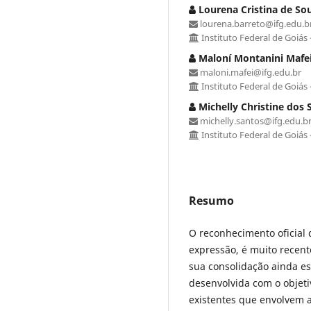
Lourena Cristina de So
lourena.barreto@ifg.edu.b
Instituto Federal de Goiás
Maloní Montanini Mafei
maloni.mafei@ifg.edu.br
Instituto Federal de Goiás
Michelly Christine dos 
michelly.santos@ifg.edu.b
Instituto Federal de Goiás
Resumo
O reconhecimento oficial
expressão, é muito recen
sua consolidação ainda es
desenvolvida com o objeti
existentes que envolvem a