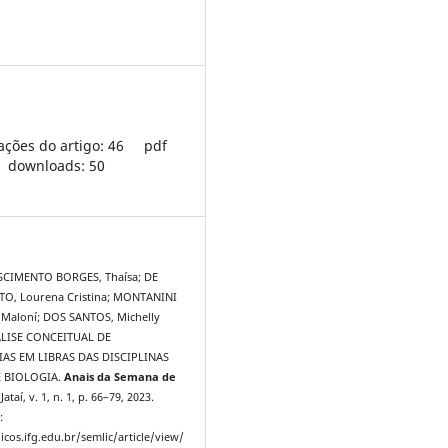
ações do artigo: 46
pdf
downloads: 50
CIMENTO BORGES, Thaísa; DE
O, Lourena Cristina; MONTANINI
 Maloní; DOS SANTOS, Michelly
NÁLISE CONCEITUAL DE
AS EM LIBRAS DAS DISCIPLINAS
E BIOLOGIA.
Anais da Semana de
 Jataí, v. 1, n. 1, p. 66–79, 2023.
:
icos.ifg.edu.br/semlic/article/view/