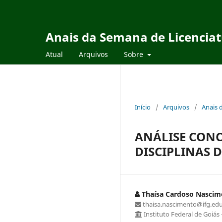
Anais da Semana de Licencia
Atual
Arquivos
Sobre
Início
/
Arquivos
/
Anais 
ANÁLISE CONC
DISCIPLINAS 
Thaísa Cardoso Nascim
thaisa.nascimento@ifg.edu
Instituto Federal de Goiás