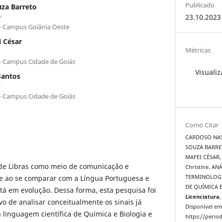
Publicado
uza Barreto
r
23.10.2023
 - Campus Goiânia Oeste
 César
Métricas
 - Campus Cidade de Goiás
Visualiz
Santos
r
 - Campus Cidade de Goiás
Como Citar
CARDOSO NAS
SOUZA BARRET
MAFEI CÉSAR,
 de Libras como meio de comunicação e
Christine. A
te ao se comparar com a Língua Portuguesa e
TERMINOLOGI
DE QUÍMICA 
tá em evolução. Dessa forma, esta pesquisa foi
Licenciatura
,
vo de analisar conceitualmente os sinais já
Disponível em
 linguagem científica de Química e Biologia e
https://period