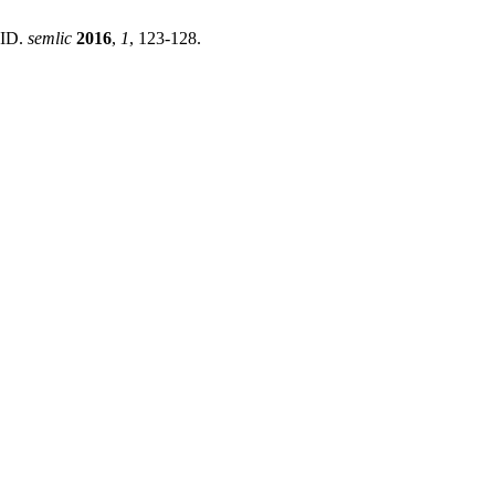
BID.
semlic
2016
,
1
, 123-128.