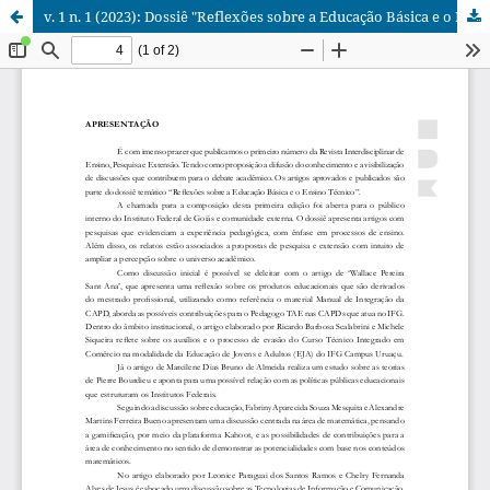
v. 1 n. 1 (2023): Dossiê "Reflexões sobre a Educação Básica e o Ensino Técnico"