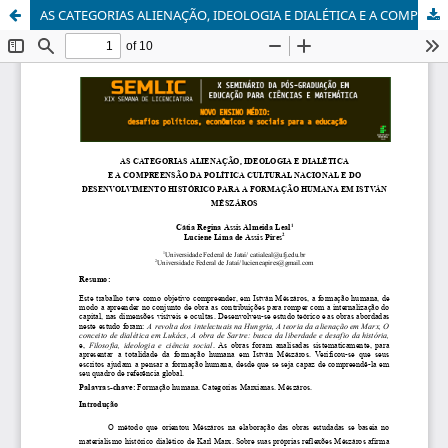
AS CATEGORIAS ALIENAÇÃO, IDEOLOGIA E DIALÉTICA E A COMPREENSÃO DA POLÍTICA CULTURAL NACIONAL E DO DESENVOLVIMENTO HISTÓRICO PARA A FORMAÇÃO HUMANA EM ISTVÁN MÉSZÁROS