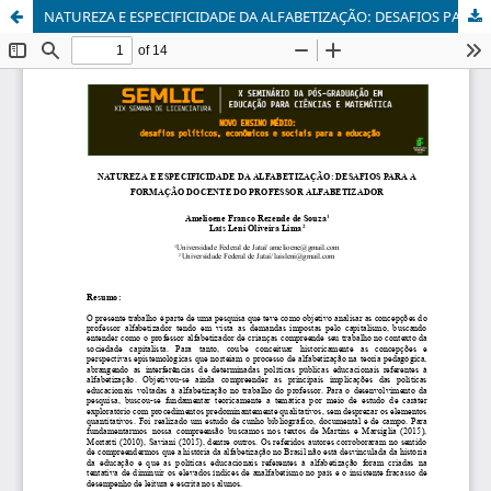
NATUREZA E ESPECIFICIDADE DA ALFABETIZAÇÃO: DESAFIOS PARA A FORMAÇÃO DOCENTE DO PROFESSOR ALFABETIZADOR