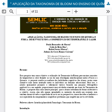
" APLICAÇÃO DA TAXONOMIA DE BLOOM NO ENSINO DE QUÍMICA E FÍSICA: DESENVOLVENDO A COMPREENSÃO DE TEMPERATURA E CALOR"