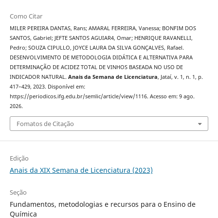
Como Citar
MILER PEREIRA DANTAS, Rans; AMARAL FERREIRA, Vanessa; BONFIM DOS
SANTOS, Gabriel; JEFTE SANTOS AGUIAR4, Omar; HENRIQUE RAVANELLI,
Pedro; SOUZA CIPULLO, JOYCE LAURA DA SILVA GONÇALVES, Rafael.
DESENVOLVIMENTO DE METODOLOGIA DIDÁTICA E ALTERNATIVA PARA
DETERMINAÇÃO DE ACIDEZ TOTAL DE VINHOS BASEADA NO USO DE
INDICADOR NATURAL.
Anais da Semana de Licenciatura
, Jataí, v. 1, n. 1, p.
417–429, 2023. Disponível em:
https://periodicos.ifg.edu.br/semlic/article/view/1116. Acesso em: 9 ago.
2026.
Fomatos de Citação
Edição
Anais da XIX Semana de Licenciatura (2023)
Seção
Fundamentos, metodologias e recursos para o Ensino de
Química