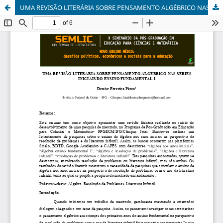
UMA REVISÃO LITERÁRIA SOBRE PENSAMENTO ALGÉBRICO NAS SÉRIES INICIAIS DO ENSINO FUNDAMENTAL I