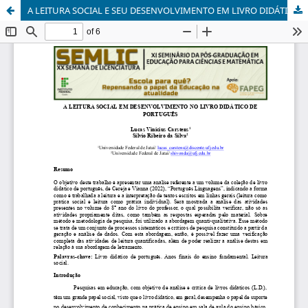
A LEITURA SOCIAL E SEU DESENVOLVIMENTO EM LIVRO DIDÁTICO DE PORTUGUÊS