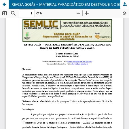
REVISA GOIÁS – MATERIAL PARADIDÁTICO EM DESTAQUE NO ENSINO MÉDIO DA REDE PÚBLICA ESTADUAL GOIANA