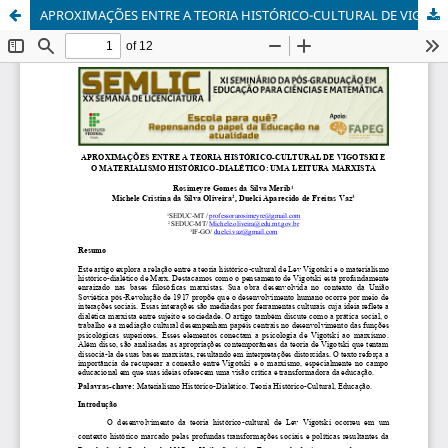
APROXIMAÇÕES ENTRE A TEORIA HISTÓRICO-CULTURAL DE VIGOTSKI E O MATERIALISMO HISTÓRICO-DIALÉTICO: UMA LEITURA MARXISTA