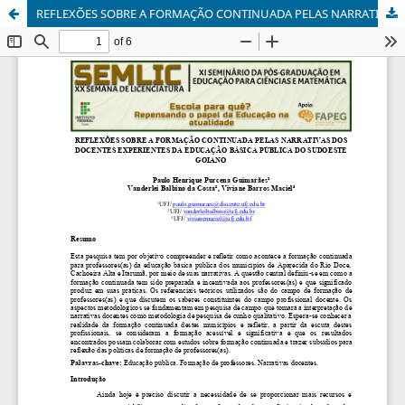
REFLEXÕES SOBRE A FORMAÇÃO CONTINUADA PELAS NARRATIVAS DOS DOCENTES EXPERIENTES DA EDUCAÇÃO BÁSICA PÚBLICA DO SUDOESTE GOIANO