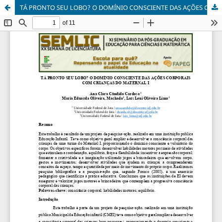
TÁ PRONTO SEU LOBO? O DOMÍNIO CONSCIENTE DAS AÇÕES CORPORAIS COM CRIANÇAS DO MATERNAL I