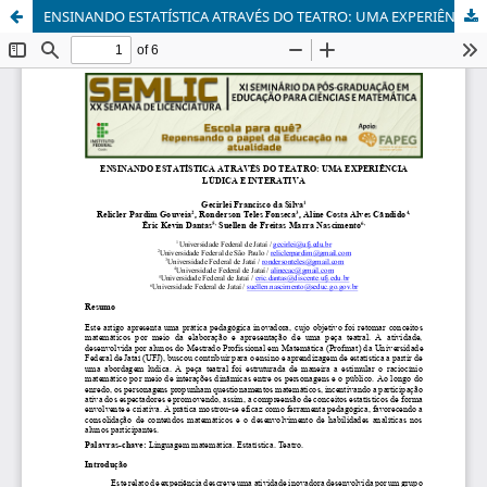
ENSINANDO ESTATÍSTICA ATRAVÉS DO TEATRO: UMA EXPERIÊNCIA LÚDICA E INTERATIVA