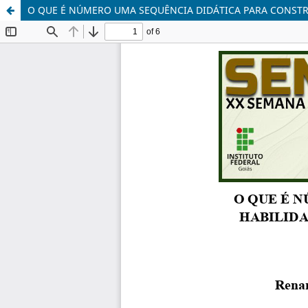
O QUE É NÚMERO UMA SEQUÊNCIA DIDÁTICA PARA CONST