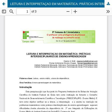
LEITURA E INTERPRETAÇAO EM MATEMÁTICA: PRÁTICAS INTERDISCIPLINARES DE ENSINO/APRENDIZAGEM