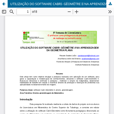
UTILIZAÇÃO DO SOFTWARE CABRI- GÉOMÈTRE II NA APRENDIZAGEM DA GEOMETRIA PLANA