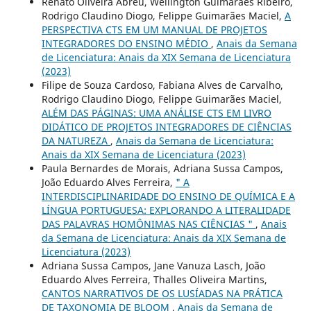
Renato Oliveira Abreu, Wellington Guimarães Ribeiro,
Rodrigo Claudino Diogo, Felippe Guimarães Maciel,
A
PERSPECTIVA CTS EM UM MANUAL DE PROJETOS
INTEGRADORES DO ENSINO MÉDIO
,
Anais da Semana
de Licenciatura: Anais da XIX Semana de Licenciatura
(2023)
Filipe de Souza Cardoso, Fabiana Alves de Carvalho,
Rodrigo Claudino Diogo, Felippe Guimarães Maciel,
ALÉM DAS PÁGINAS: UMA ANÁLISE CTS EM LIVRO
DIDÁTICO DE PROJETOS INTEGRADORES DE CIÊNCIAS
DA NATUREZA
,
Anais da Semana de Licenciatura:
Anais da XIX Semana de Licenciatura (2023)
Paula Bernardes de Morais, Adriana Sussa Campos,
João Eduardo Alves Ferreira,
" A
INTERDISCIPLINARIDADE DO ENSINO DE QUÍMICA E A
LÍNGUA PORTUGUESA: EXPLORANDO A LITERALIDADE
DAS PALAVRAS HOMÔNIMAS NAS CIÊNCIAS "
,
Anais
da Semana de Licenciatura: Anais da XIX Semana de
Licenciatura (2023)
Adriana Sussa Campos, Jane Vanuza Lasch, João
Eduardo Alves Ferreira, Thalles Oliveira Martins,
CANTOS NARRATIVOS DE OS LUSÍADAS NA PRÁTICA
DE TAXONOMIA DE BLOOM
,
Anais da Semana de