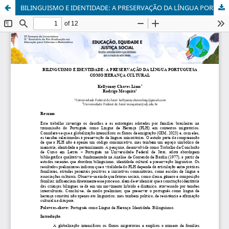
BILINGUISMO E IDENTIDADE: A PRESERVAÇÃO DA LÍNGUA PORTUGUESA COMO HERANÇA CULTURAL