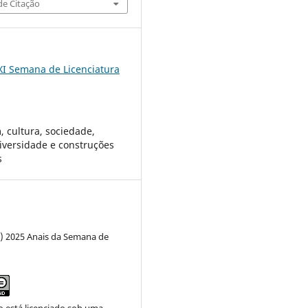
e Citação
XI Semana de Licenciatura
 cultura, sociedade,
diversidade e construções
s
c) 2025 Anais da Semana de
o está licenciado sob uma