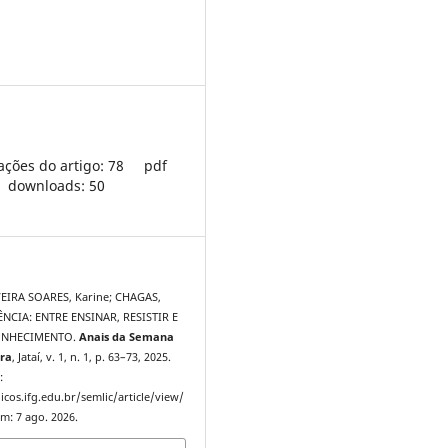
ações do artigo: 78
pdf
downloads: 50
VEIRA SOARES, Karine; CHAGAS,
ÊNCIA: ENTRE ENSINAR, RESISTIR E
ONHECIMENTO.
Anais da Semana
ura
, Jataí, v. 1, n. 1, p. 63–73, 2025.
:
icos.ifg.edu.br/semlic/article/view/
m: 7 ago. 2026.