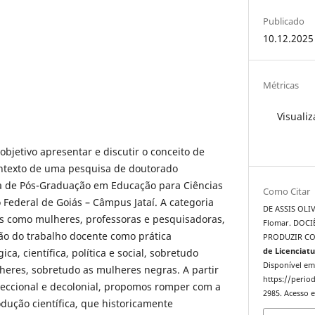
Publicado
10.12.2025
Métricas
Visualiz
bjetivo apresentar e discutir o conceito de
ntexto de uma pesquisa de doutorado
a de Pós-Graduação em Educação para Ciências
Como Citar
 Federal de Goiás – Câmpus Jataí. A categoria
DE ASSIS OLI
as como mulheres, professoras e pesquisadoras,
Flomar. DOCI
o do trabalho docente como prática
PRODUZIR C
, científica, política e social, sobretudo
de Licenciat
Disponível em
heres, sobretudo as mulheres negras. A partir
https://period
ccional e decolonial, propomos romper com a
2985. Acesso e
odução científica, que historicamente