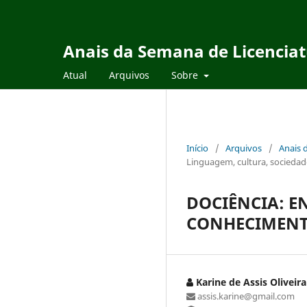
Anais da Semana de Licencia
Atual
Arquivos
Sobre
Início
/
Arquivos
/
Anais 
Linguagem, cultura, sociedade
DOCIÊNCIA: EN
CONHECIMEN
Karine de Assis Oliveir
assis.karine@gmail.com