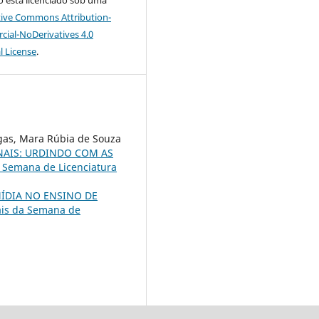
tive Commons Attribution-
al-NoDerivatives 4.0
l License
.
agas, Mara Rúbia de Souza
NAIS: URDINDO COM AS
X Semana de Licenciatura
ÍDIA NO ENSINO DE
is da Semana de