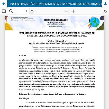
INCENTIVOS E/OU IMPEDIMENTOS NO INGRESSO DE SURDOS NO CURSO DE LICENCIATURA EM QUÍMICA DO IFGOIANO CAMPUS IPORÁ