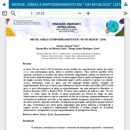
MONSE: GÍRIAS E EMPODERAMENTO EM “ON MY BLOCK” (2018)