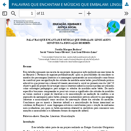
PALAVRAS QUE ENCANTAM E MÚSICAS QUE EMBALAM: LINGUAGENS SENSÍVEIS NA EDUCAÇÃO DE BEBÊS