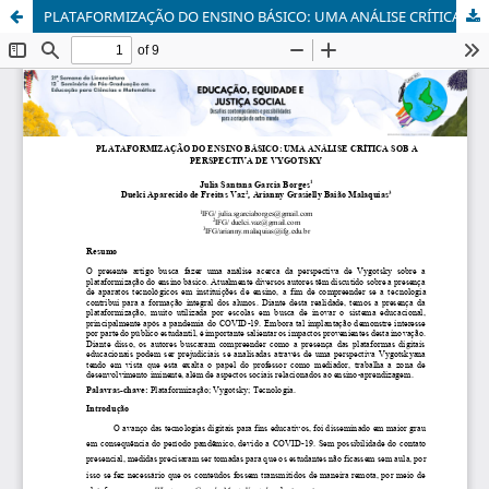
PLATAFORMIZAÇÃO DO ENSINO BÁSICO: UMA ANÁLISE CRÍTICA SOB A PERSPECTIVA DE VYGOTSKY