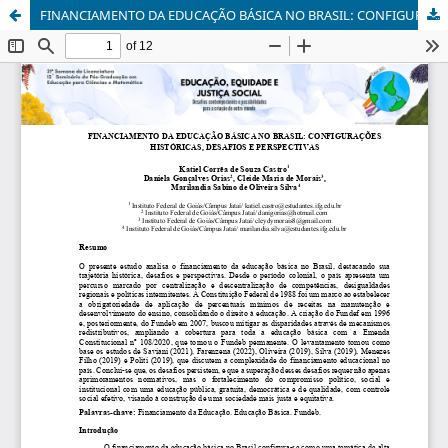
FINANCIAMENTO DA EDUCAÇÃO BÁSICA NO BRASIL: CONFIGURAÇÕES HISTÓRICAS, DESAFIOS E PERSPECTIVAS