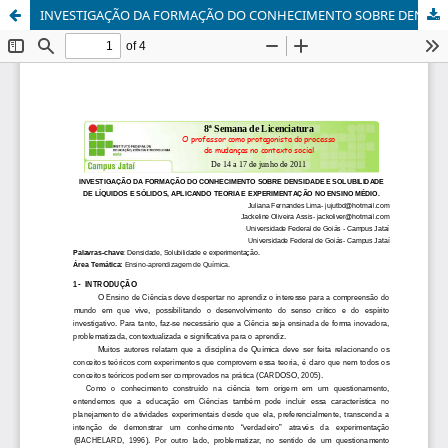
INVESTIGAÇÃO DA FORMAÇÃO DO CONHECIMENTO SOBRE DENSIDADE E SOLUBILIDADE DE LÍQUIDOS E SÓLIDOS, APLICANDO TEORIA E EXPERIMENTAÇÃO NO ENSINO MÉDIO