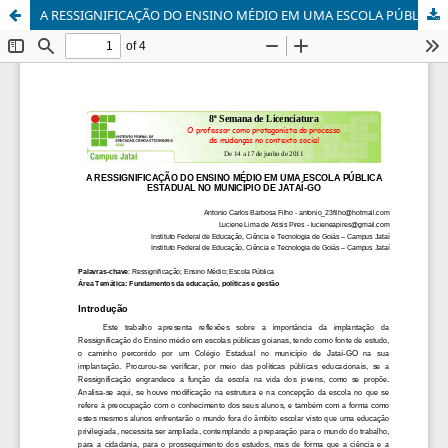
A RESSIGNIFICAÇÃO DO ENSINO MÉDIO EM UMA ESCOLA PÚBLICA ESTADUAL, NO MUNICÍPIO DE JATAÍ-GO