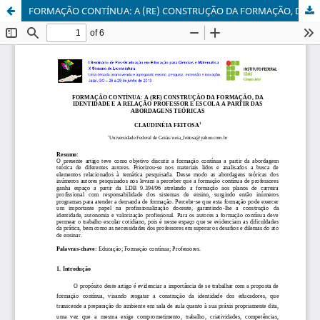
FORMAÇÃO CONTÍNUA: A (RE) CONSTRUÇÃO DA FORMAÇÃO, DA IDENTIDADE E A RELAÇÃO PROFESSOR E ESCOLA A PARTIR DAS ABORDAGENS TEÓRICAS