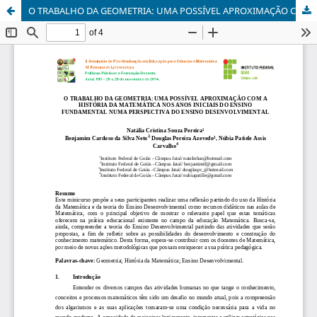
O TRABALHO DA GEOMETRIA: UMA POSSÍVEL APROXIMAÇÃO COM A HISTÓRIA DA MATEMÁTICA NOS ANOS INICIAIS DO ENSINO FUNDAMENTAL NUMA PERSPECTIVA DO ENSINO DESENVOLVIMENTAL.