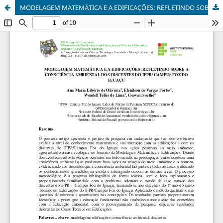
MODELAGEM MATEMÁTICA E A EDIFICAÇÕES: REFLETINDO SOBRE A CONSCIÊNCIA AMBIENTAL DOS DISCENTES DO IFPR/ CAMPUS FOZ DO IGUAÇU