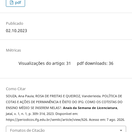
pdf
Publicado
02.10.2023
Métricas
Visualizações do artigo: 31
pdf downloads: 36
Como Citar
SOUZA, Ana Paula; ROSA DE FREITAS E QUEIROZ, Vanderleida. POLÍTICA DE
COTAS E AÇÕES DE PERMANÊNCIA E ÊXITO DO IFG: COMO OS COTISTAS DO
ENSINO MÉDIO SE INSEREM NELAS?.
Anais da Semana de Licenciatura
,
Jataí, v. 1, n. 1, p. 309–314, 2023. Disponível em:
https://periodicos.ifg.edu.br/semlic/article/view/626. Acesso em: 7 ago. 2026.
Fomatos de Citação