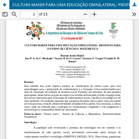
CULTURA MAKER PARA UMA EDUCAÇÃO OMNILATERAL: PROPOSTA PARA O ENSINO DE CIÊNCIAS E MATEMÁTICA