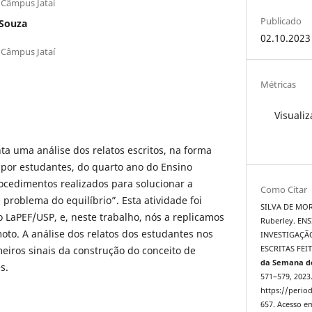
/Câmpus Jataí
Publicado
 Souza
02.10.2023
/Câmpus Jataí
Métricas
Visualiz
ta uma análise dos relatos escritos, na forma
s por estudantes, do quarto ano do Ensino
ocedimentos realizados para solucionar a
Como Citar
O problema do equilíbrio”. Esta atividade foi
SILVA DE MOR
o LaPEF/USP, e, neste trabalho, nós a replicamos
Ruberley. EN
oto. A análise dos relatos dos estudantes nos
INVESTIGAÇÃ
meiros sinais da construção do conceito de
ESCRITAS FEI
da Semana de
s.
571–579, 2023
https://period
657. Acesso em