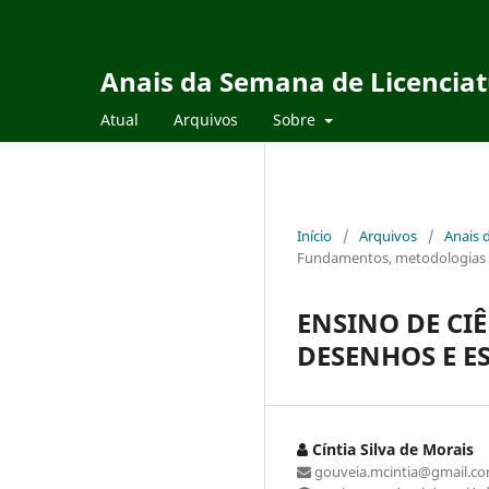
Anais da Semana de Licencia
Atual
Arquivos
Sobre
Início
/
Arquivos
/
Anais 
Fundamentos, metodologias e 
ENSINO DE CI
DESENHOS E E
Cíntia Silva de Morais
gouveia.mcintia@gmail.c