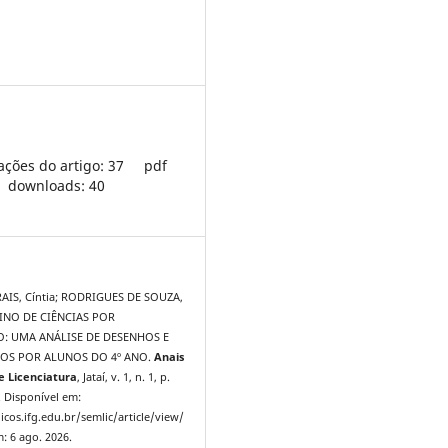
ações do artigo: 37
pdf
downloads: 40
AIS, Cíntia; RODRIGUES DE SOUZA,
SINO DE CIÊNCIAS POR
O: UMA ANÁLISE DE DESENHOS E
TOS POR ALUNOS DO 4º ANO.
Anais
 Licenciatura
, Jataí, v. 1, n. 1, p.
. Disponível em:
icos.ifg.edu.br/semlic/article/view/
: 6 ago. 2026.