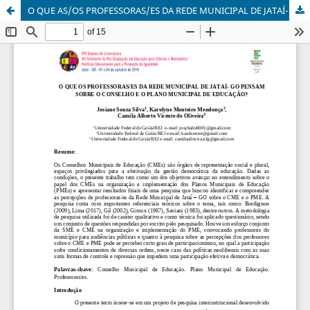
O QUE AS/OS PROFESSORAS/ES DA REDE MUNICIPAL DE JATAÍ- GO PENSAM SOBRE O CONSELHO E O PLANO MUNICIPAL DE EDUCAÇÃO?