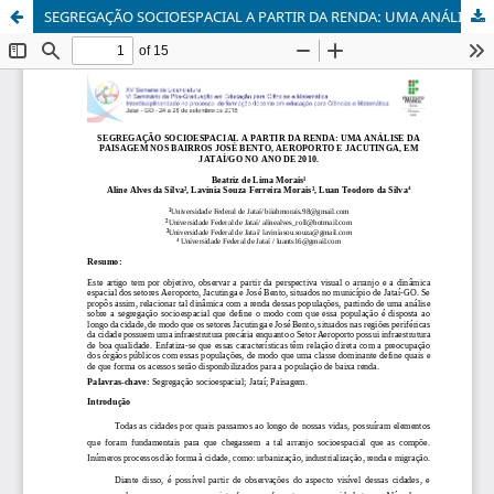
SEGREGAÇÃO SOCIOESPACIAL A PARTIR DA RENDA: UMA ANÁLISE DA PAISAGEM NOS BAIRROS JOSÉ BENTO, AEROPORTO E JACUTINGA, EM JATAÍ/GO NO ANO DE 2010.