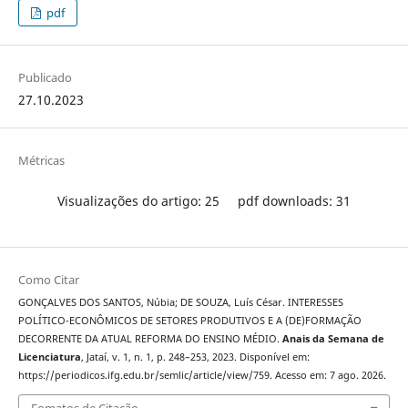
pdf
Publicado
27.10.2023
Métricas
Visualizações do artigo: 25
pdf downloads: 31
Como Citar
GONÇALVES DOS SANTOS, Núbia; DE SOUZA, Luís César. INTERESSES
POLÍTICO-ECONÔMICOS DE SETORES PRODUTIVOS E A (DE)FORMAÇÃO
DECORRENTE DA ATUAL REFORMA DO ENSINO MÉDIO.
Anais da Semana de
Licenciatura
, Jataí, v. 1, n. 1, p. 248–253, 2023. Disponível em:
https://periodicos.ifg.edu.br/semlic/article/view/759. Acesso em: 7 ago. 2026.
Fomatos de Citação